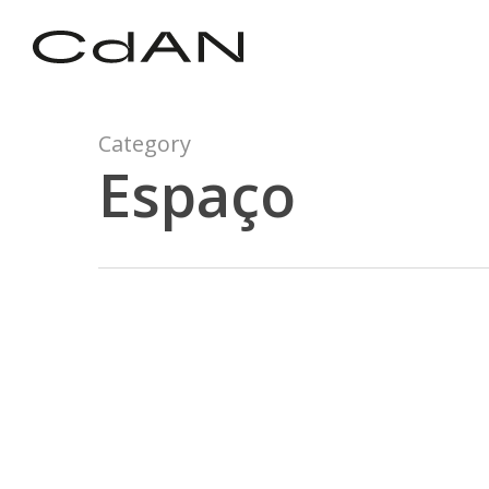
Skip
to
main
content
Category
Espaço