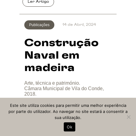
Publicações
14 de Abril, 2024
Construção
Naval em
madeira
Arte, técnica e património.
Câmara Municipal de Vila do Conde,
2018.
Este site utiliza cookies para permitir uma melhor experiência
por parte do utilizador. Ao navegar no site estará a consentir a
sua utilização.
EN
Ok
Repositório
Blog
Sobre
Contactos